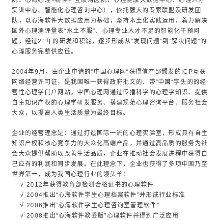
院、心海心理<精神> 互联网医院，心理健康大数据中心、心理人才
实训中心、智能化心理咨询中心），依托强大的专家联盟及研发团
队，以心海软件大数据应用为基础，坚持本土化实践运用，着力解决
国外心理测评量表“水土不服”、心理专业人才不足的智能化干预问
题，经过21年的研发和积淀，逐步形成从“发现问题”到“解决问题”的
心理服务完整供应链。
2004年9月，由企业申请的“中国心理网“获得信产部颁发的ICP互联
网络经营许可证，是我国唯一获得政府批文的、带”中国“字头的的经
营性心理学门户网站。中国心理网通过传播科学的心理学知识、提供
自主知识产权的心理学研发服务、搭建规范心理咨询平台、服务社会
大众，以提高人类生活质量为最终目标。
企业的经营理念是：通过打造国际一流的心理实验室，形成具有自主
知识产权和核心竞争力的大众化高端产品，并通过高品质的服务为社
会大众提供帮助以改善生活品质，企业在推动社会发展进程中获得自
己应有的利润和同步发展。在此理念下，企业也获得了多项中国乃至
世界第一，成为我国心理行业的领头羊：
√ 2012年获得教育部检测合格证书的心理软件
√ 2004推出“心海软件学生心理档案软件”并形成行业标准
√ 2006推出“心海软件学生心理咨询室管理软件”
√ 2008推出“心海软件教委版”心理软件并得到广泛应用